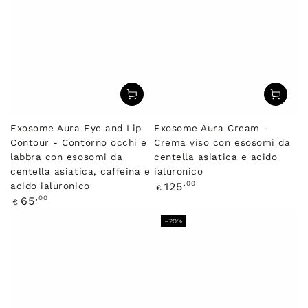
Exosome Aura Eye and Lip
Exosome Aura Cream -
Contour - Contorno occhi e
Crema viso con esosomi da
labbra con esosomi da
centella asiatica e acido
centella asiatica, caffeina e
ialuronico
Prezzo
,00
125
acido ialuronico
€
regolare
Prezzo
,00
65
€
regolare
–20%