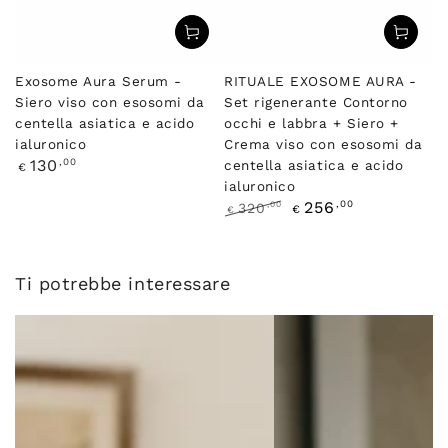
Exosome Aura Serum -
RITUALE EXOSOME AURA -
Siero viso con esosomi da
Set rigenerante Contorno
centella asiatica e acido
occhi e labbra + Siero +
ialuronico
Crema viso con esosomi da
Prezzo
,00
130
centella asiatica e acido
€
regolare
ialuronico
,00
256
,00
320
€
€
Prezzo
Il
regolare
prezzo
di
Ti potrebbe interessare
liquidazione