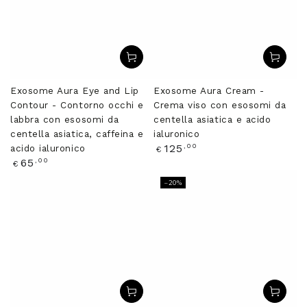
Exosome Aura Eye and Lip
Exosome Aura Cream -
Contour - Contorno occhi e
Crema viso con esosomi da
labbra con esosomi da
centella asiatica e acido
centella asiatica, caffeina e
ialuronico
Prezzo
,00
125
acido ialuronico
€
regolare
Prezzo
,00
65
€
regolare
–20%