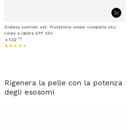
Endless summer set: Protezione solare completa viso,
corpo e labbra SPF 50+
Prezzo
,50
132
€
regolare
Rigenera la pelle con la potenza
degli esosomi