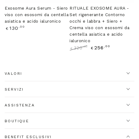
Exosome Aura Serum - Siero
RITUALE EXOSOME AURA -
viso con esosomi da centella
Set rigenerante Contorno
asiatica e acido ialuronico
occhi e labbra + Siero +
Prezzo
,00
130
Crema viso con esosomi da
€
regolare
centella asiatica e acido
ialuronico
,00
256
,00
320
€
€
Prezzo
Il
regolare
prezzo
di
liquidazione
VALORI
SERVIZI
ASSISTENZA
BOUTIQUE
BENEFIT ESCLUSIVI