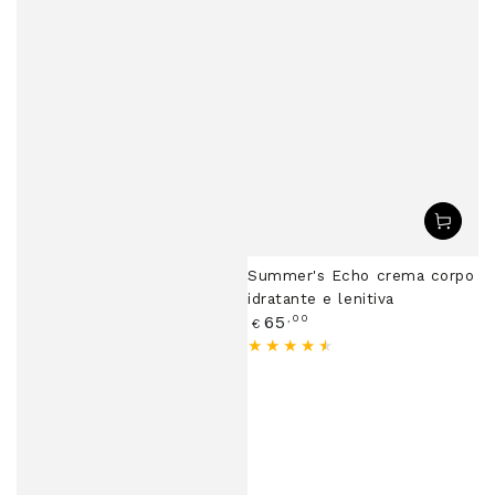
Summer's Echo crema corpo
idratante e lenitiva
Prezzo
,00
65
€
regolare