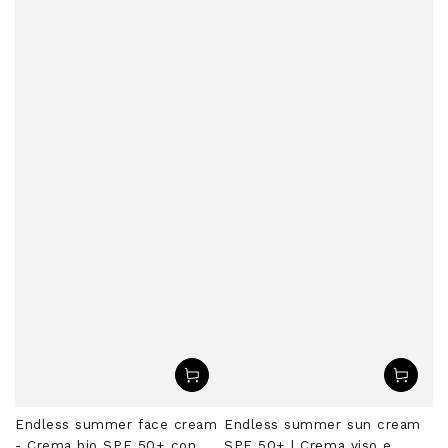
Endless summer face cream
Endless summer sun cream
- Crema bio SPF 50+ con
SPF 50+ | Crema viso e