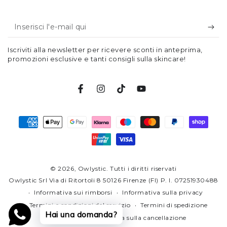
Inserisci
l'e-
Iscriviti alla newsletter per ricevere sconti in anteprima,
mail
promozioni esclusive e tanti consigli sulla skincare!
qui
Facebook
Instagram
TikTok
YouTube
Modalità
di
pagamento
© 2026,
Owlystic
. Tutti i diritti riservati
Owlystic Srl Via di Ritortoli 8 50126 Firenze (FI) P. I. 07251930488
Informativa sui rimborsi
Informativa sulla privacy
Termini e condizioni del servizio
Termini di spedizione
Hai una domanda?
Recapiti
Informativa sulla cancellazione