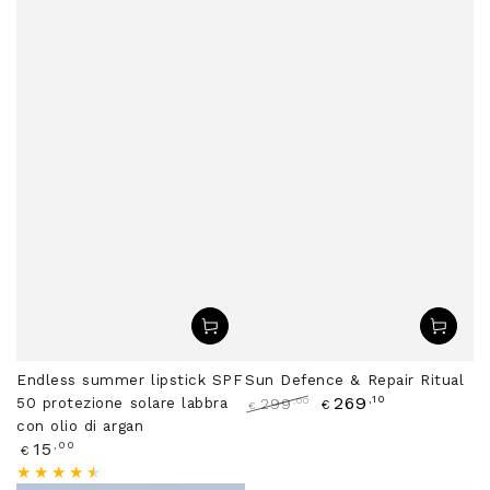
Endless summer lipstick SPF
Sun Defence & Repair Ritual
,10
269
50 protezione solare labbra
,00
299
€
€
Prezzo
Il
con olio di argan
regolare
prezzo
Prezzo
,00
15
€
di
regolare
liquidazione