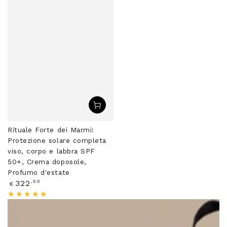
Rituale Forte dei Marmi:
Protezione solare completa
viso, corpo e labbra SPF
50+, Crema doposole,
Profumo d'estate
Prezzo
,50
322
€
regolare