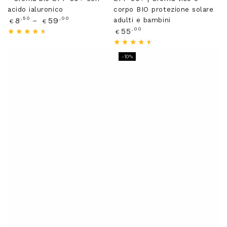
acido ialuronico
corpo BIO protezione solare
Prezzo
,50
,00
8
59
adulti e bambini
€
€
regolare
Prezzo
,00
55
€
regolare
–10%