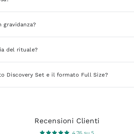
in gravidanza?
a del rituale?
ato Discovery Set e il formato Full Size?
Recensioni Clienti
4.76 su 5