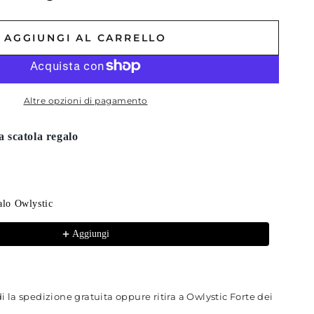
AGGIUNGI AL CARRELLO
Altre opzioni di pagamento
a scatola regalo
ext buttons to navigate through product recommendations, or scr
alo Owlystic
Aggiungi
i la spedizione gratuita oppure ritira a
Owlystic Forte dei