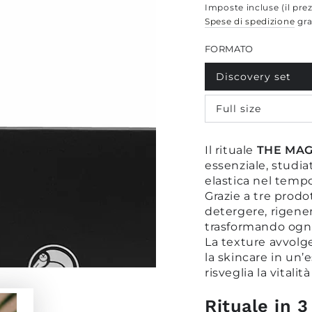
regolare
Imposte incluse (il prez
Spese di spedizione
gra
FORMATO
Discovery set
Variante
esaurita
o
Full size
non
Variante
disponibile
esaurita
o
non
Il rituale
THE MAG
disponibile
essenziale, studi
elastica nel tempo
Grazie a tre prodo
detergere, rigener
trasformando ogn
La texture avvolge
la skincare in un’
risveglia la vitalit
Rituale in 3