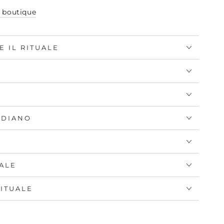
a boutique
E IL RITUALE
IDIANO
NALE
RITUALE