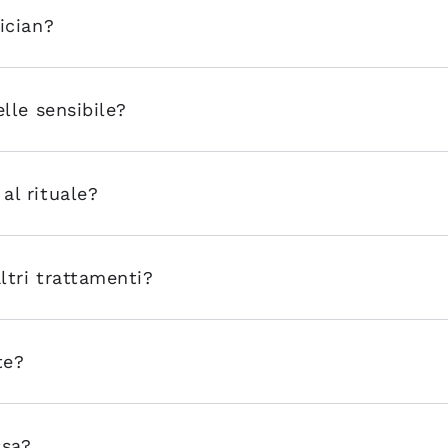
ician?
elle sensibile?
al rituale?
ltri trattamenti?
te?
ssa?