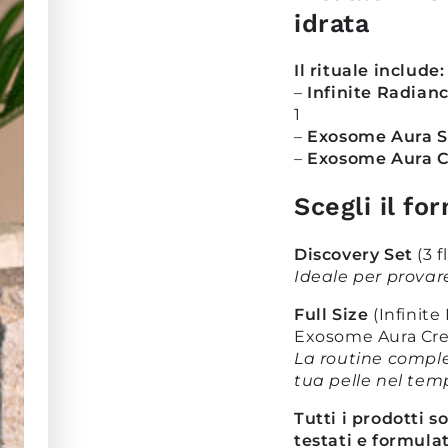
idrata
Il rituale include:
–
Infinite Radian
1
–
Exosome Aura 
–
Exosome Aura 
Scegli il fo
Discovery Set
(3 f
Ideale per provare 
Full Size
(Infinit
Exosome Aura Cr
La routine comple
tua pelle nel tem
Tutti i prodotti 
testati e formulat