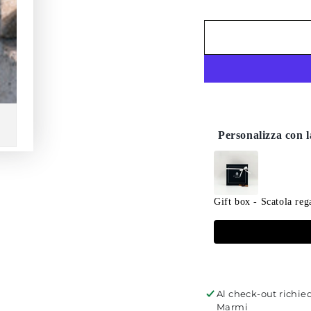
Personalizza con l
Use the Previous and N
Gift box - Scatola reg
€5,00
Al check-out richied
Marmi