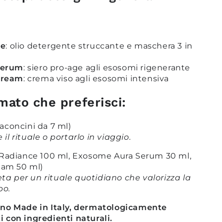
ce
: olio detergente struccante e maschera 3 in
Serum
: siero pro-age agli esosomi rigenerante
Cream
: crema viso agli
esosomi intensiva
rmato che preferisci:
laconcini da 7 ml)
il rituale o portarlo in viaggio.
e Radiance 100 ml, Exosome Aura Serum 30 ml,
eam 50 ml)
ta per un rituale quotidiano che valorizza la
po.
sono Made in Italy, dermatologicamente
i con ingredienti naturali.