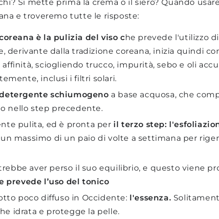
hi? Si mette prima la crema o il siero? Quando usare
eana e troveremo tutte le risposte:
coreana è la pulizia del viso c
he prevede l'utilizzo 
, derivante dalla tradizione coreana, inizia quindi co
finità, sciogliendo trucco, impurità, sebo e oli accu
mente, inclusi i filtri solari.
detergente schiumogeno
a base acquosa, che comp
ato nello step precedente.
nte pulita, ed è pronta per
il terzo step:
l'esfoliazio
un massimo di un paio di volte a settimana per rigen
otrebbe aver perso il suo equilibrio, e questo viene p
e prevede l’uso del tonico
tto poco diffuso in Occidente:
l'essenza.
Solitamente
che idrata e protegge la pelle.