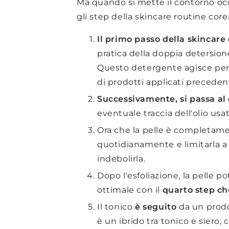
Ma quando si mette il contorno occ
gli step della skincare routine cor
Il primo passo della skincare 
pratica della doppia detersione
Questo detergente agisce per af
di prodotti applicati precedente
Successivamente, si passa al
eventuale traccia dell'olio us
Ora che la pelle è completame
quotidianamente e limitarla a 
indebolirla.
Dopo l'esfoliazione, la pelle p
ottimale con
il
quarto step ch
Il tonico
è seguito
da un prodo
è un ibrido tra tonico e siero, 